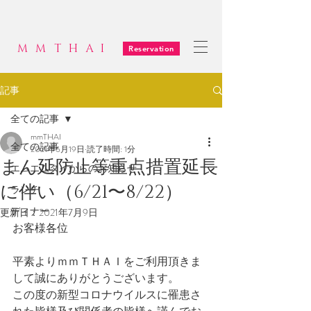
MMTHAI
Reservation
記事
全ての記事
mmTHAI
全ての記事
2021年6月19日
読了時間: 1分
まん延防止等重点措置延長
エムエムタイからのお知らせ
に伴い（6/21〜8/22）
ランチ
ディナー
更新日：
2021年7月9日
お客様各位
平素よりｍｍＴＨＡＩをご利用頂きま
して誠にありがとうございます。
この度の新型コロナウイルスに罹患さ