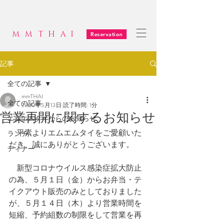
MMTHAI
Reservation
記事
全ての記事
mmTHAI
全ての記事
2020年5月13日
読了時間: 1分
営業再開に関するお知らせ
エムエムタイからのお知らせ
　平素よりエムエムタイをご愛顧いた
ランチ
だき、誠にありがとうございます。
ディナー
　新型コロナウイルス感染症拡大防止
の為、５月１日（金）からお弁当・テ
イクアウト販売のみとしておりました
が、５月１４日（木）より営業時間を
短縮、予約組数の制限をして営業を再