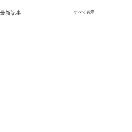
最新記事
すべて表示
平日ランチ価格改定のお
２月臨時休業の
知らせ
日頃よりエムエム