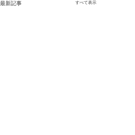
最新記事
すべて表示
平日ランチ価格改定のお
２月臨時休業の
知らせ
日頃よりエムエム
顧頂き誠にありが
平素は格別のお引き立てをい
コメント
ます。 誠に勝手
ただき、厚く御礼申し上げま