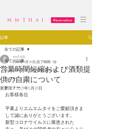
MMTHAI
Reservation
記事
全ての記事
mmTHAI
全ての記事
2021年4月26日
読了時間: 1分
営業時間短縮および酒類提
エムエムタイからのお知らせ
供の自粛について
ランチ
ディナー
更新日：
2021年5月31日
お客様各位
平素よりエムエムタイをご愛顧頂きま
して誠にありがとうございます。
新型コロナウイルスに罹患された