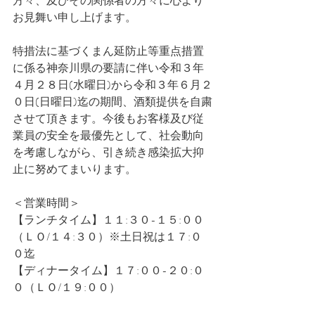
方々、及びその関係者の方々に心より
お見舞い申し上げます。
特措法に基づくまん延防止等重点措置
に係る神奈川県の要請に伴い令和３年
４月２８日(水曜日)から令和３年６月２
０日(日曜日)迄の期間、酒類提供を自粛
させて頂きます。今後もお客様及び従
業員の安全を最優先として、社会動向
を考慮しながら、引き続き感染拡大抑
止に努めてまいります。
＜営業時間＞
【ランチタイム】１１:３０-１５:００
（ＬＯ/１４:３０）※土日祝は１７:０
０迄
【ディナータイム】１７:００-２０:０
０（ＬＯ/１９:００）