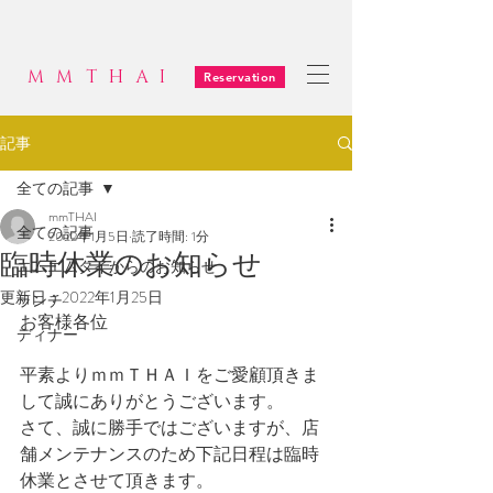
MMTHAI
Reservation
記事
全ての記事
mmTHAI
全ての記事
2022年1月5日
読了時間: 1分
臨時休業のお知らせ
エムエムタイからのお知らせ
更新日：
2022年1月25日
ランチ
お客様各位
ディナー
平素よりｍｍＴＨＡＩをご愛顧頂きま
して誠にありがとうございます。
さて、誠に勝手ではございますが、店
舗メンテナンスのため下記日程は臨時
休業とさせて頂きます。