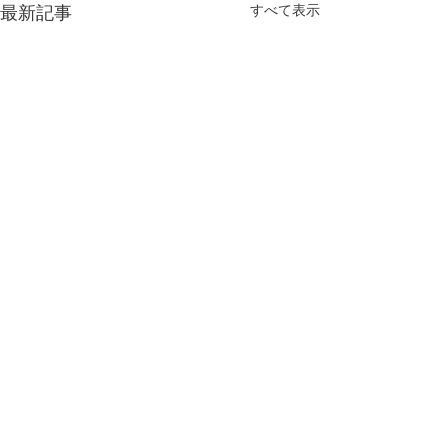
最新記事
すべて表示
平日ランチ価格改定のお
２月臨時休業の
知らせ
日頃よりエムエム
顧頂き誠にありが
平素は格別のお引き立てをい
コメント
ます。 誠に勝手
ただき、厚く御礼申し上げま