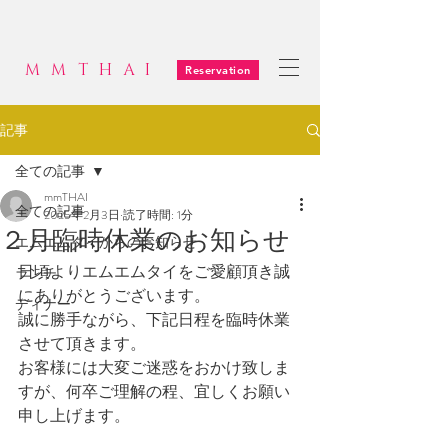
MMTHAI
Reservation
記事
全ての記事
mmTHAI
全ての記事
2025年2月3日
読了時間: 1分
２月臨時休業のお知らせ
エムエムタイからのお知らせ
日頃よりエムエムタイをご愛顧頂き誠
ランチ
にありがとうございます。
ディナー
誠に勝手ながら、下記日程を臨時休業
させて頂きます。
お客様には大変ご迷惑をおかけ致しま
すが、何卒ご理解の程、宜しくお願い
申し上げます。