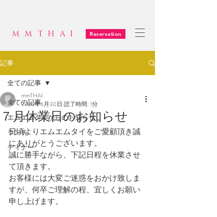
MMTHAI
Reservation
記事
全ての記事
mmTHAI
全ての記事
2024年6月30日
読了時間: 1分
７月休業日のお知らせ
エムエムタイからのお知らせ
日頃よりエムエムタイをご愛顧頂き誠
ランチ
にありがとうございます。
ディナー
誠に勝手ながら、下記日程を休業させ
て頂きます。
お客様には大変ご迷惑をおかけ致しま
すが、何卒ご理解の程、宜しくお願い
申し上げます。